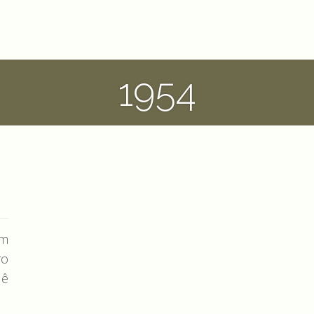
1954
ùm
ro
 ê