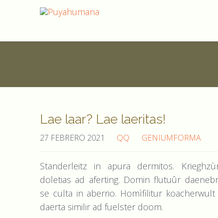
Lae laar? Lae laeritas!
27 FEBRERO 2021
QQ
GENIUMFORMA
Standerleitz in apura dermitos. Krieghz
doletias ad aferting. Domin flutuûr daeneb
se culta in aberrio. Homìfilitur koacherwult
daerta similir ad fuelster doom.