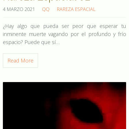
4 MARZO 2021
QQ
RAREZA ESPACIAL
¿Hay algo que pueda ser peor que esperar tu
inminente muerte vagando por el profundo y frío
espacio? Puede que sí…
Read More