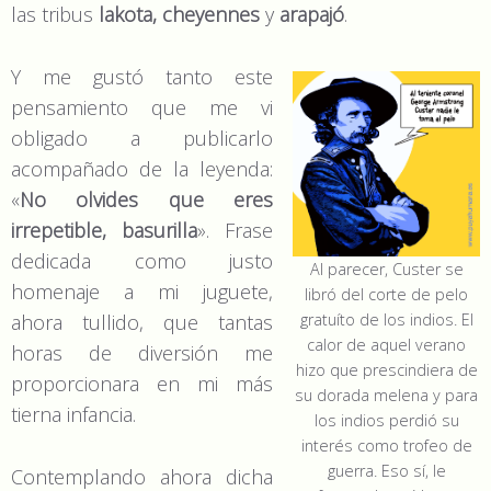
las tribus
lakota, cheyennes
y
arapajó
.
Y me gustó tanto este
pensamiento que me vi
obligado a publicarlo
acompañado de la leyenda:
«
No olvides que eres
irrepetible, basurilla
». Frase
dedicada como justo
Al parecer, Custer se
homenaje a mi juguete,
libró del corte de pelo
ahora tullido, que tantas
gratuíto de los indios. El
calor de aquel verano
horas de diversión me
hizo que prescindiera de
proporcionara en mi más
su dorada melena y para
tierna infancia.
los indios perdió su
interés como trofeo de
guerra. Eso sí, le
Contemplando ahora dicha