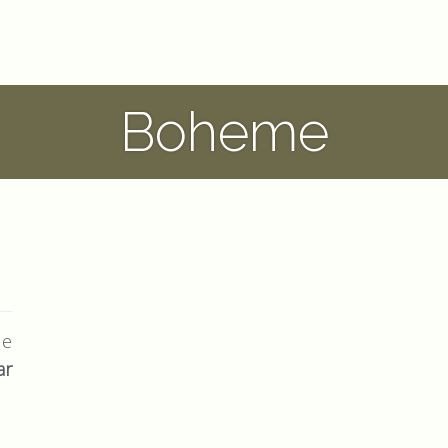
Boheme
ue
ar