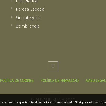
miscelánea
Rareza Espacial
Sin categoría
Zombilandia

POLÍTICA DE COOKIES
POLÍTICA DE PRIVACIDAD
AVISO LEGAL
© PUYAHUMANA 2020.
 la mejor experiencia al usuario en nuestra web. Si sigues utilizando 