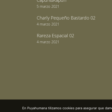
Capun&Kapun
5 marzo 2021
Charly Pequeño Bastardo 02
4 marzo 2021
Rareza Espacial 02
4 marzo 2021
En Puyahumana tilizamos cookies para asegurar que damos