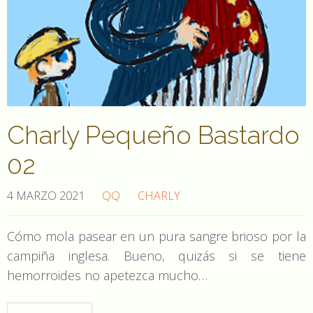
Charly Pequeño Bastardo
02
4 MARZO 2021
QQ
CHARLY
Cómo mola pasear en un pura sangre brioso por la
campiña inglesa. Bueno, quizás si se tiene
hemorroides no apetezca mucho…