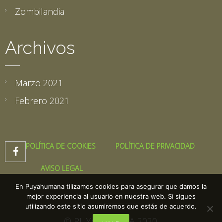
Zombilandia
Archivos
Marzo 2021
Febrero 2021
POLÍTICA DE COOKIES
POLÍTICA DE PRIVACIDAD

AVISO LEGAL
En Puyahumana tilizamos cookies para asegurar que damos la
mejor experiencia al usuario en nuestra web. Si sigues
utilizando este sitio asumiremos que estás de acuerdo.
© PUYAHUMANA 2020.