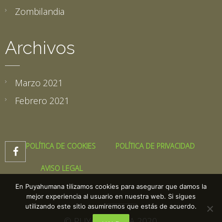
Zombilandia
Archivos
Marzo 2021
Febrero 2021
POLÍTICA DE COOKIES
POLÍTICA DE PRIVACIDAD

AVISO LEGAL
En Puyahumana tilizamos cookies para asegurar que damos la
mejor experiencia al usuario en nuestra web. Si sigues
utilizando este sitio asumiremos que estás de acuerdo.
© PUYAHUMANA 2020.